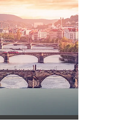
gové služby
vatelství
mních kampaní