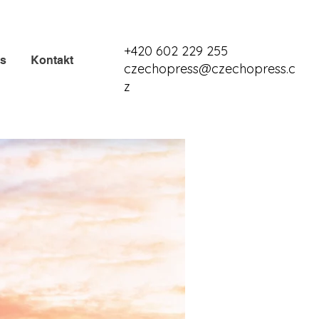
+420 602 229 255
ás
Kontakt
czechopress@czechopress.c
z