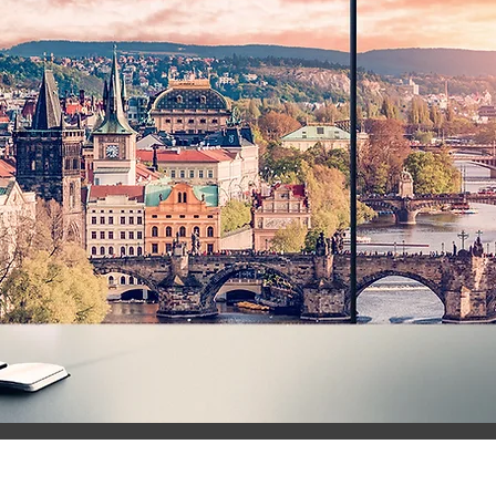
Reklamní a marketin
Nakladatelství a vyda
založeno 1991
pl
ánování a realizace rekla