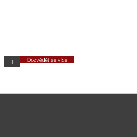
lamních předmětů
Dozvědět se více
+