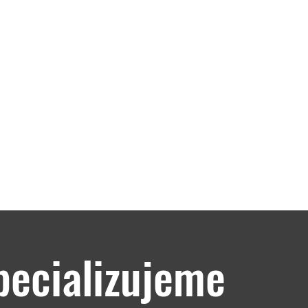
 dovoz, výroba a prodej rek
tiskové služby
vydávání časopisů a knih
pecializujeme